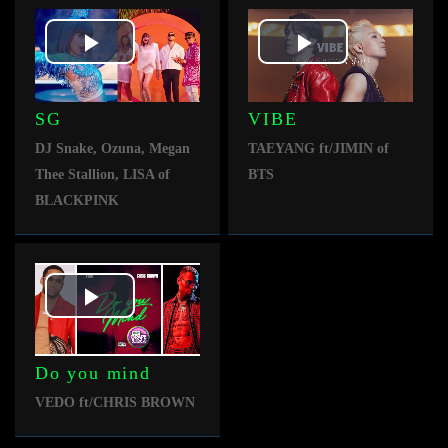
Play
Play
Video
Video
SG
VIBE
DJ Snake, Ozuna, Megan
TAEYANG ft/JIMIN of
Thee Stallion, LISA of
BTS
BLACKPINK
Play
Video
Do you mind
VEDO ft/CHRIS BROWN