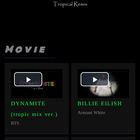
Movie
Play
Play
Video
Video
DYNAMITE
BILLIE EILISH
Armani White
(tropic mix ver.)
BTS