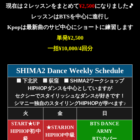
現在は２レッスンをまとめて
¥2,500
になりました🎵
レッスンはBTSを中心に進行し
Kpopは最新曲のサビ中心にショートに練習します
単発¥2,500
一括¥10,000/4回分
SHIMA2 Dance Weekly Schedule
🟥 下北沢 🟦 荻窪 🟩 SHIMA2ワークショップ
HIPHOPダンスを中心としていますが
セクシーでスタイリッシュなダンスが好きです！
シマニー独自のスタイリングHIPHOPが学べます♪
火
金
日
START★UP
BTS DANCE
★STARION
HIPHOP
初/中
ARMY
HIPHOP
中級
級
BTS
カバー